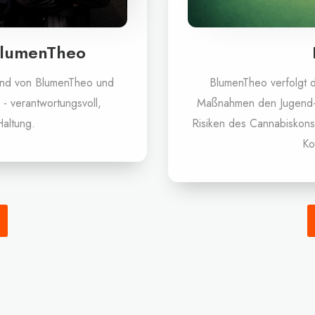
BlumenTheo
tand von BlumenTheo und
BlumenTheo verfolgt d
- verantwortungsvoll,
Maßnahmen den Jugend- 
Haltung.
Risiken des Cannabiskons
Ko